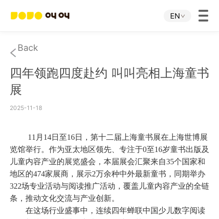
EN
Home
Back
四年领跑四度赴约 叫叫亮相上海童书
JOJO APP
展
JOJO IP
2025-11-18
About Us
11月14日至16日，第十二届上海童书展在上海世博展
览馆举行。作为亚太地区领先、专注于0至16岁童书出版及
儿童内容产业的展览盛会，本届展会汇聚来自35个国家和
Download
地区的474家展商，展示2万余种中外最新童书，同期举办
322场专业活动与阅读推广活动，覆盖儿童内容产业的全链
Investor Relations
条，推动文化交流与产业创新。
在这场行业盛事中，连续四年蝉联中国少儿数字阅读