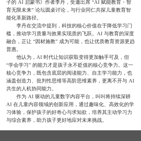
子的 AI 启蒙书》作者李丹，受邀出席 “AI 赋能教育・智
育无限未来” 论坛圆桌讨论，与行业同仁共探儿童教育智
能化革新路径。
李丹在交流中提到，科技的核心价值在于降低学习门
槛，推动学习质量与效果实现质的飞跃。
AI 与教育的深度
融合，正让 “因材施教” 成为可能，也让优质教育资源更趋
普惠。
他认为，
AI 时代让知识获取变得更加触手可及，但
“学会学习” 的能力才是孩子永不贬值的核心竞争力。这一
核心竞争力，既包含底层的阅读能力、自主学习能力，也
涵盖创造力、批判性思维等高阶思维素养，更离不开与 AI
共生的人机协同能力。
作为
AI 驱动的儿童数字内容平台，叫叫将持续深耕
AI 在儿童内容领域的创新应用，通过趣味化、高效化的学
习体验，保护孩子的好奇心与求知欲，培养其主动学习力
与综合素养，助力孩子更好地应对未来挑战。