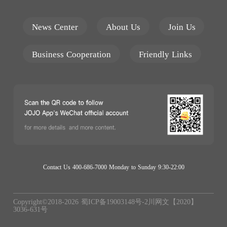
News Center
About Us
Join Us
Business Cooperation
Friendly Links
Contact Us 400-686-7000 Monday to Sunday 9:30-22:00
Copyright©2018-
2026
蜀ICP备19003148号-2
川网文【2020】
3036-631号