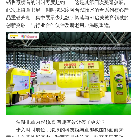
销售额榜首的叫叫再度赴约
——这是其第四次受邀参展。
此次上海童书展，叫叫携深度融合AI技术的全系列核心产
品重磅亮相，集中展示少儿数字阅读与AI启蒙教育领域的
创新突破，与行业合作伙伴及新老用户温暖重逢。
深耕儿童内容领域
有趣有效让孩子更爱学
步入叫叫展位，浓厚的科技感与童趣氛围扑面而来。