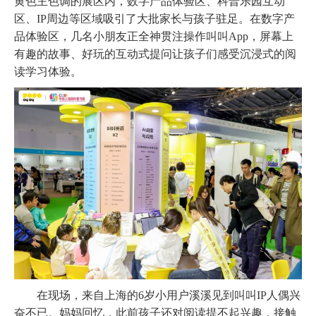
黄色主色调的展区内，数字产品体验区、科普乐园互动
区、
IP周边等区域吸引了大批家长与孩子驻足。在数字产
品体验区，几名小朋友正全神贯注操作叫叫App，屏幕上
有趣的故事、好玩的互动式提问让孩子们感受沉浸式的阅
读学习体验。
在现场，来自上海的
6岁小用户溪溪见到叫叫IP人偶兴
奋不已。妈妈回忆，此前孩子还对阅读提不起兴趣，接触